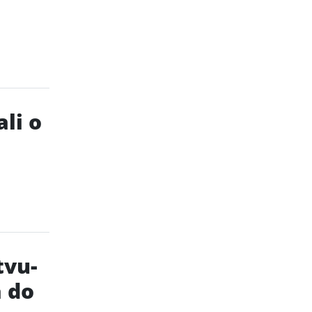
li o
tvu-
a do