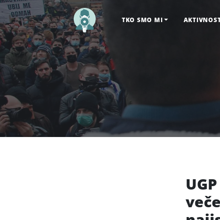
TKO SMO MI
AKTIVNOS
UGP 
veče
naji