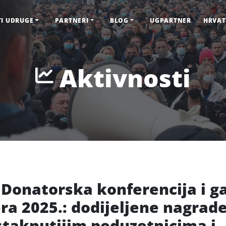
TI UDRUGE
PARTNERI
BLOG
UGPARTNER
HRVAT
Aktivnosti
Donatorska konferencija i g
ra 2025.: dodijeljene nagrad
staknutijim poduzetnicima i