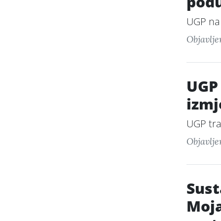
pod
UGP na
Objavlje
UGP 
izmj
UGP tra
Objavlje
Sust
Moja