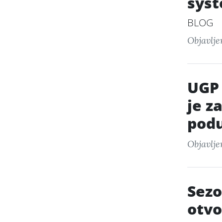
syst
BLOG
Objavlje
UGP 
je z
podu
Objavlje
Sezo
otvo