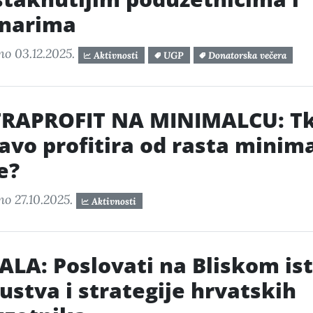
inarima
no 03.12.2025.
Aktivnosti
UGP
Donatorska večera
TRAPROFIT NA MINIMALCU: T
avo profitira od rasta minim
e?
no 27.10.2025.
Aktivnosti
LA: Poslovati na Bliskom is
kustva i strategije hrvatskih