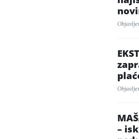
nov
Objavlje
EKS
zapr
plać
Objavlje
MAŠA
– is