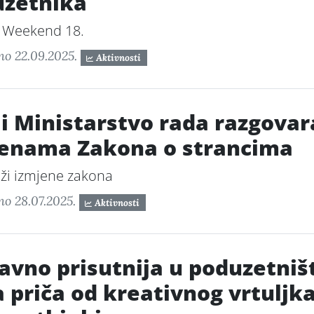
uzetnika
 Weekend 18.
no 22.09.2025.
Aktivnosti
i Ministarstvo rada razgovara
enama Zakona o strancima
ži izmjene zakona
no 28.07.2025.
Aktivnosti
avno prisutnija u poduzetniš
 priča od kreativnog vrtuljk