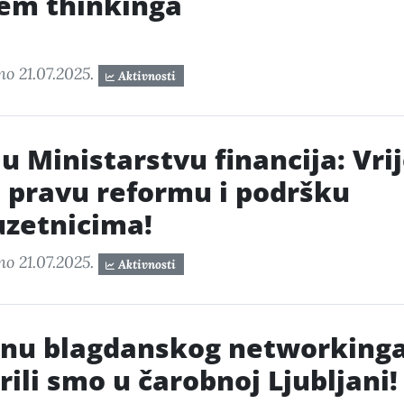
em thinkinga
no 21.07.2025.
Aktivnosti
u Ministarstvu financija: Vr
a pravu reformu i podršku
zetnicima!
no 21.07.2025.
Aktivnosti
nu blagdanskog networking
rili smo u čarobnoj Ljubljani!