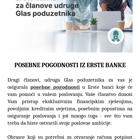
POSEBNE POGODNOSTI IZ ERSTE BANKE
Dragi članovi, udruga Glas poduzetnika za vas je
osigurala
posebne pogodnosti
u Erste banci koje će
vam pomoći u vašem poslovanju. Vaše članstvo donosi
Vam pristup ekskluzivnim financijskim rješenjima,
povoljnim kreditnim uvjetima, posebnim popustima na
osiguranje poslovanja i još mnogo toga - sve što vam
treba da biste ostvarili svoje poslovne ambicije.
Obrasce koji su potrebni za otvaranje računa potpisat