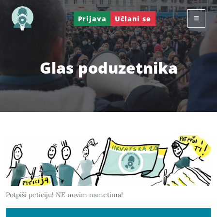
Prijava
Učlani se
Glas poduzetnika
Potpiši peticiju! NE novim nametima!