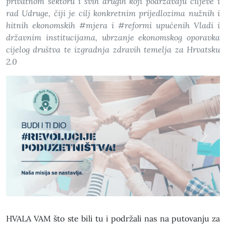
privatnom sektoru i svih drugih koji podržavaju ciljeve i
rad Udruge, čiji je cilj konkretnim prijedlozima nužnih i
hitnih ekonomskih #mjera i #reformi upućenih Vladi i
državnim institucijama, ubrzanje ekonomskog oporavka
cijelog društva te izgradnja zdravih temelja za Hrvatsku
2.0
Previous
Next
HVALA VAM što ste bili tu i podržali nas na putovanju za