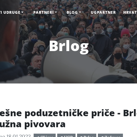
TI UDRUGE
PARTNERI
BLOG
UGPARTNER
HRVAT
Brlog
ešne poduzetničke priče - Br
užna pivovara
no 18.01.2023.