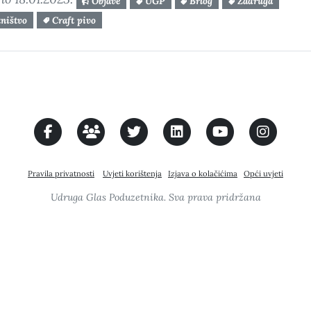
Objave
UGP
Brlog
Zadruga
ništvo
Craft pivo
Pravila privatnosti
Uvjeti korištenja
Izjava o kolačićima
Opći uvjeti
Udruga Glas Poduzetnika. Sva prava pridržana