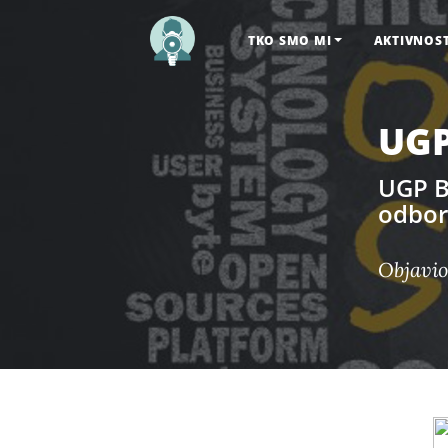
TKO SMO MI
AKTIVNOS
UGP
UGP B
odbor
Objavio