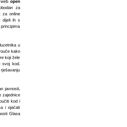
P web 
open 
obodan za 
k za online 
ijeli ih s 
principima 
uzetnika u 
rouče kako 
e koji žele 
 svoj kod. 
ješavanju 
 javnosti, 
e zajednice 
čiti kod i 
i ojačati 
osti Glasa 