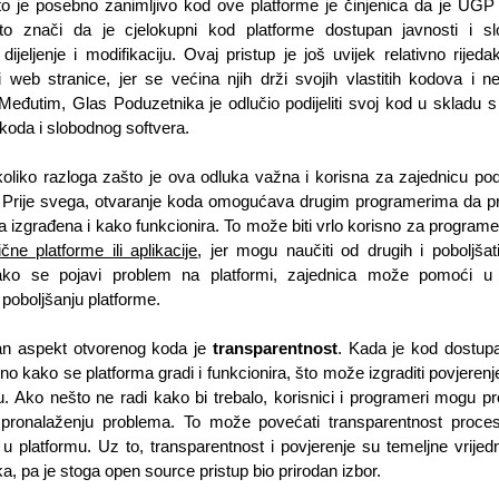
o je posebno zanimljivo kod ove platforme je činjenica da je UG
to znači da je cjelokupni kod platforme dostupan javnosti i sl
 dijeljenje i modifikaciju. Ovaj pristup je još uvijek relativno rijeda
i web stranice, jer se većina njih drži svojih vlastitih kodova i ne d
Međutim, Glas Poduzetnika je odlučio podijeliti svoj kod u skladu s 
koda i slobodnog softvera.
koliko razloga zašto je ova odluka važna i korisna za zajednicu pod
 Prije svega, otvaranje koda omogućava drugim programerima da p
a izgrađena i kako funkcionira. To može biti vrlo korisno za programer
ične platforme ili aplikacije
, jer mogu naučiti od drugih i poboljšati
ako se pojavi problem na platformi, zajednica može pomoći u r
 poboljšanju platforme.
an aspekt otvorenog koda je 
transparentnost
. Kada je kod dostupan
no kako se platforma gradi i funkcionira, što može izgraditi povjerenj
u. Ako nešto ne radi kako bi trebalo, korisnici i programeri mogu prou
pronalaženju problema. To može povećati transparentnost procesa 
 u platformu. Uz to, transparentnost i povjerenje su temeljne vrijedn
a, pa je stoga open source pristup bio prirodan izbor.