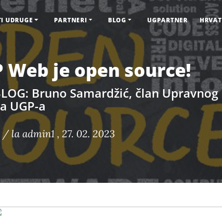
TI UDRUGE
PARTNERI
BLOG
UGPARTNER
HRVAT
 Web je open source!
LOG: Bruno Samardžić, član Upravnog
a UGP-a
 / la
admin1
, 27. 02. 2023