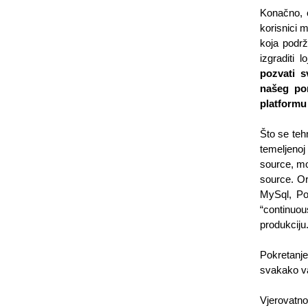
Konačno, o
korisnici m
koja podrž
izgraditi l
pozvati sv
našeg por
platformu
Što se teh
temeljeno
source, mo
source. Or
MySql, Po
“continuou
produkciju
Pokretanje
svakako va
Vjerovatno