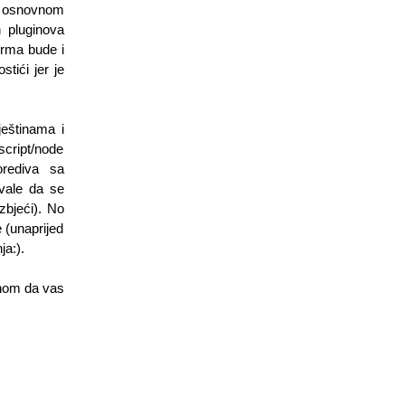
m osnovnom 
 pluginova 
orma bude i 
ići jer je 
eštinama i 
cript/node 
rediva sa 
vale da se 
bjeći). No 
 (unaprijed 
ja:).
dnom da vas 