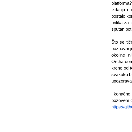
platforma?
izdanju op
postalo kom
prilika za
sputan pot
Što se tič
poznavanju
okoline n
Orchardom:
krene od t
svakako bih
upozoravam
I konačno n
pozovem da
https://git