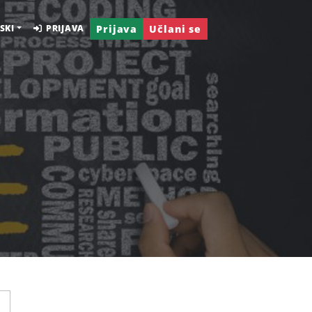
Prijava
Učlani se
SKI
PRIJAVA