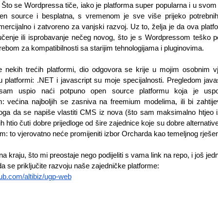
 Što se Wordpressa tiče, iako je platforma super popularna i u svo
en source i besplatna, s vremenom je sve više prijeko potrebnih
ercijalno i zatvoreno za vanjski razvoj. Uz to, želja je da ova platf
 učenje ili isprobavanje nečeg novog, što je s Wordpressom teško post
rebom za kompatibilnosti sa starijim tehnologijama i pluginovima. 
e nekih trećih platformi, dio odgovora se krije u mojim osobnim vj
 platformi: .NET i javascript su moje specijalnosti. Pregledom javas
isam uspio naći potpuno open source platformu koja je uspo
 većina najboljih se zasniva na freemium modelima, ili bi zahtije
oga da se napiše vlastiti CMS iz nova (što sam maksimalno htjeo iz
 htio čuti dobre prijedloge od šire zajednice koje su dobre alternative
: to vjerovatno neće promijeniti izbor Orcharda kao temeljnog rješen
a kraju, što mi preostaje nego podijeliti s vama link na repo, i još je
 se priključite razvoju naše zajedničke platforme:  
hub.com/altibiz/ugp-web