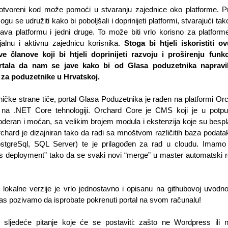
tvoreni kod može pomoći u stvaranju zajednice oko platforme. Pr
ogu se udružiti kako bi poboljšali i doprinijeti platformi, stvarajući tak
ava platformu i jedni druge. To može biti vrlo korisno za platforme
ojalnu i aktivnu zajednicu korisnika. 
Stoga bi htjeli iskoristiti ovu
e članove koji bi htjeli doprinijeti razvoju i proširenju funkc
tala da nam se jave kako bi od Glasa poduzetnika napravili
 za poduzetnike u Hrvatskoj.
ničke strane tiče, portal Glasa Poduzetnika je rađen na platformi Orc
j na .NET Core tehnologiji. Orchard Core je CMS koji je u potpun
deran i moćan, sa velikim brojem modula i ekstenzija koje su bespla
chard je dizajniran tako da radi sa mnoštvom različitih baza podatak
stgreSql, SQL Server) te je prilagođen za rad u cloudu. Imamo 
s deployment” tako da se svaki novi “merge” u master automatski ref
.
 lokalne verzije je vrlo jednostavno i opisanu na githubovoj uvodnoj s
s pozivamo da isprobate pokrenuti portal na svom računalu!
 sljedeće pitanje koje će se postaviti: zašto ne Wordpress ili 