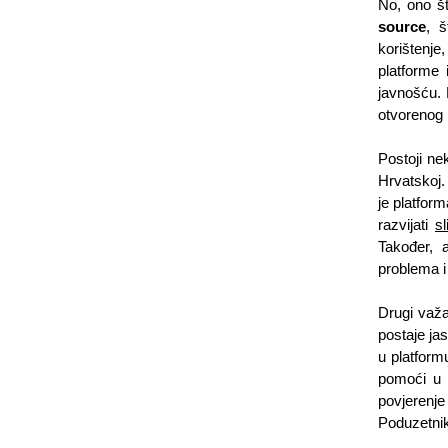
No, ono št
source
, š
korištenje,
platforme 
javnošću. 
otvorenog 
Postoji ne
Hrvatskoj.
je platform
razvijati 
sl
Također, 
problema i
Drugi važ
postaje jas
u platform
pomoći u 
povjerenje
Poduzetnik