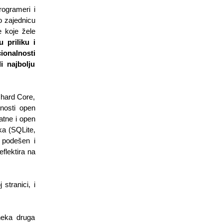
ogrameri i 
o zajednicu 
 koje žele 
 priliku i 
ionalnosti 
 najbolju 
hard Core, 
osti open 
tne i open 
a (SQLite, 
podešen i 
lektira na 
tranici, i 
neka druga 