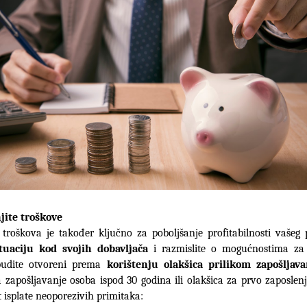
ite troškove
ituaciju kod svojih dobavljača
 i razmislite o mogućnostima za 
budite otvoreni prema 
korištenju olakšica prilikom zapošljava
a zapošljavanje osoba ispod 30 godina ili olakšica za prvo zaposlenje.
isplate neoporezivih primitaka: 