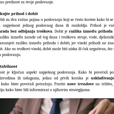
 kao prednost za svoje poslovanje.
kujte prihod i dobit
bit su dva važna pojma u poslovanju koji se često koriste kako bi se 
rada bez odbijanja troškova
. Dobit je 
razlika između prihoda 
zlika između zarade od tog dana i troškova struje, vode, djelatnika 
azumjeti razliku između prihoda i dobiti, jer visoki prihodi ne zna
t. Ako su troškovi visoki, dobit može biti niska ili čak negativna, što
 poslovanju.
tabilnost 
nost je ključan aspekt uspješnog poslovanja. Kako bi povećali po
izvodima ili uslugama, jedan od prvih koraka je 
usklađivanje
 kako biste povećali potražnju. Pratite 
nove trendove
 na tržištu, 
ju kako biste bili informirani o njihovim strategijama.