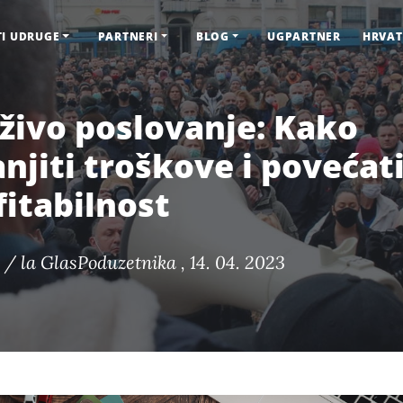
TI UDRUGE
PARTNERI
BLOG
UGPARTNER
HRVAT
živo poslovanje: Kako
njiti troškove i povećat
fitabilnost
 / la
GlasPoduzetnika
, 14. 04. 2023