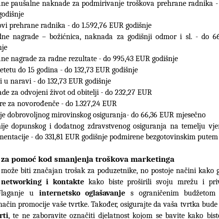
ne paušalne naknade za podmirivanje troškova prehrane radnika - 
odišnje
ovi prehrane radnika - do 1.592,76 EUR godišnje
dne nagrade – božićnica, naknada za godišnji odmor i sl. - do 6
nje
ne nagrade za radne rezultate - do 995,43 EUR godišnje
jetetu do 15 godina - do 132,73 EUR godišnje
i u naravi - do 132,73 EUR godišnje
de za odvojeni život od obitelji - do 232,27 EUR
re za novorođenče - do 1.327,24 EUR
je dobrovoljnog mirovinskog osiguranja- do 66,36 EUR mjesečno
ije dopunskog i dodatnog zdravstvenog osiguranja na temelju vjer
entacije - do 331,81 EUR godišnje podmirene bezgotovinskim putem
i za pomoć kod smanjenja troškova marketinga
može biti značajan trošak za poduzetnike, no postoje načini kako ga
 
networking i kontakte
 kako biste proširili svoju mrežu i pri
 Ulaganje u 
internetsko oglašavanje
 s ograničenim budžetom 
rti
, te ne zaboravite označiti djelatnost kojom se bavite kako biste 