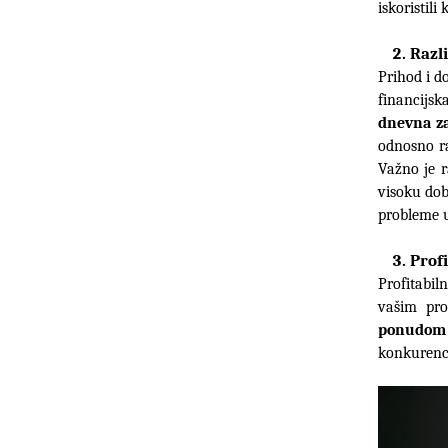
iskoristili
Razli
Prihod i do
dnevna za
odnosno ra
Važno je r
visoku dobi
probleme u
Profi
Profitabil
vašim pro
ponudom
konkurenci