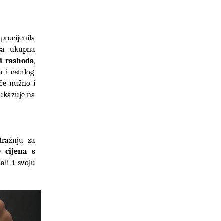
procijenila 
financijska uspješnost jednog poslovnog dana ili razdoblja. Prihod je vaša ukupna 
i rashoda
, 
i ostalog. 
če nužno i 
 ukazuje na 
tražnju za 
 cijena s 
ali i svoju 