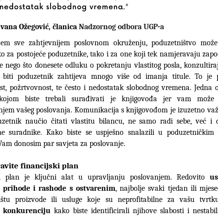
Ivana Ožegović, članica 
Nadzornog odbora UGP-a 
em sve zahtjevnijem poslovnom okruženju, poduzetništvo može b
o za postojeće poduzetnike, tako i za one koji tek namjeravaju započe
je nego što donesete odluku o pokretanju vlastitog posla, konzultiraj
 biti poduzetnik zahtijeva mnogo više od imanja titule. To je p
t, požrtvovnost, te često i nedostatak slobodnog vremena. Jedna o
kojom biste trebali surađivati je knjigovođa jer vam može 
jem vašeg poslovanja. Komunikacija s knjigovođom je izuzetno važ
zetnik naučio čitati vlastitu bilancu, ne samo radi sebe, već i d
lne suradnike. Kako biste se uspješno snalazili u poduzetničkim
am donosim par savjeta za poslovanje.
vite financijski plan
ki plan je ključni alat u upravljanju poslovanjem. Redovito 
us
 prihode i rashode s ostvarenim
, najbolje svaki tjedan ili mjes
e konkurenciju
 kako biste identificirali njihove slabosti i nestabil