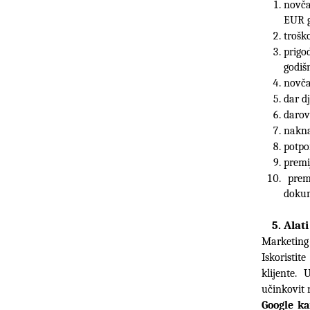
novča
EUR g
trošk
prigo
godiš
novča
dar d
darov
nakna
potpo
premi
 prem
dokum
Alat
Marketing 
Iskoristite
klijente.
Google ka