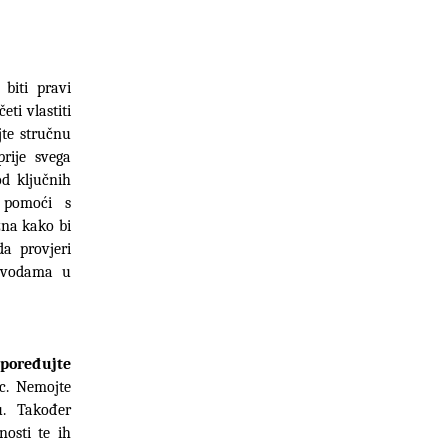
iti pravi 
ti vlastiti 
te stručnu 
rije svega 
d ključnih 
pomoći s 
na kako bi 
a provjeri 
 vodama u 
poređujte 
ec. Nemojte 
nuditi tržištu proizvode ili usluge koje su neprofitabilne za vašu tvrtku. Također 
nosti te ih 