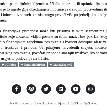
 vašim potencijalnim klijentima. Uložite u izradu ili optimizaciju pos
jer je to mjesto gdje objedinjujete informacije o svojim proizvodima il
i informativne web stranice mogu privući više posjetitelja i biti bolje
ama. 
a financijska pismenost može biti prisutna u svim segmentima po
titule koje možemo vidjeti postale su samo nazivi bez pokrića. Stog
se o financijskim aspektima poslovanja i koristiti dostupne alate za 
iju troškova i prihoda. Uz primjenu navedenih savjeta, možete p
nost svog poslovanja, povećati prihode i smanjiti troškove, što će vam
uspješno poslovanje na tržištu.
UGPblog
FinancijskiPlan
IvanaOžegović
Pravila privatnosti
Uvjeti korištenja
Izjava o kolačićima
Opći uvjeti