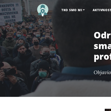
TKO SMO MI
AKTIVNOS
Odr
sma
pro
Objavio