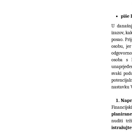
piše 
U današnj
izazov, kak
posao. Pri
osobu, jer
odgovornos
osoba s 
unaprjeđen
svaki podu
potencija
nastavku V
Napra
Financijs
planirane
istražujt