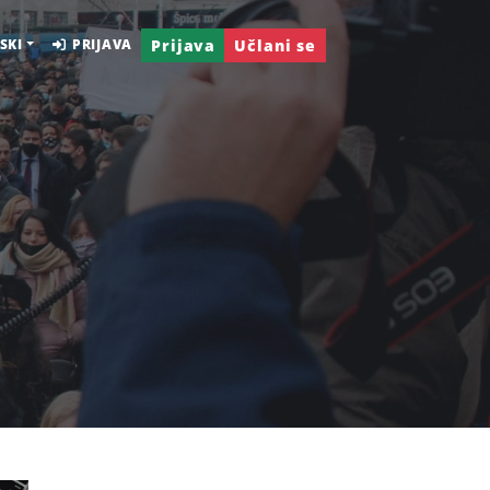
Prijava
Učlani se
SKI
PRIJAVA
i