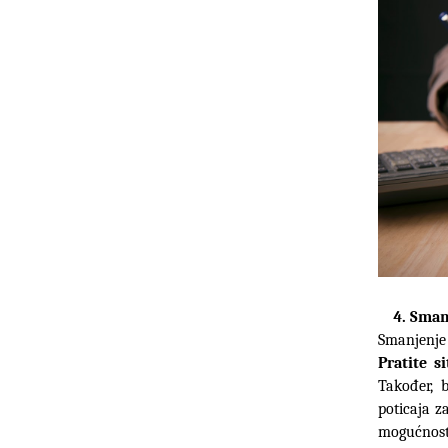
Smanj
Pratite s
Također, 
poticaja z
mogućnost 