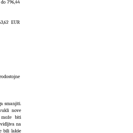
do 796,44 
63,62 EUR 
odostojne 
 smanjiti. 
vukli nove 
može biti 
učinkovit način promocije vaše tvrtke. Također, osigurajte da vaša tvrtka bude vidljiva na 
bili lakše 