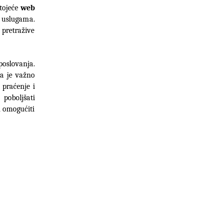
tojeće 
web 
i uslugama. 
 pretražive 
slovanja. 
a je važno 
praćenje i 
oboljšati 
 omogućiti 