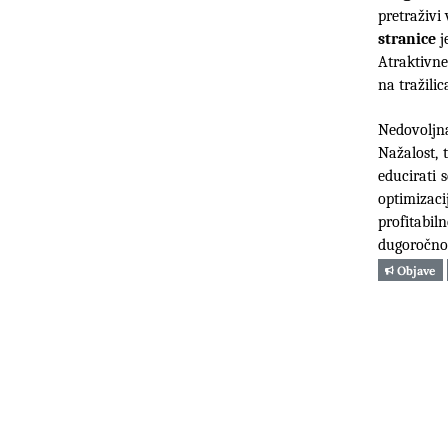
pretraživi
stranice
 
Atraktivne 
na tražilic
Nedovoljn
Nažalost, 
educirati 
optimizac
profitabil
dugoročno 
Objave