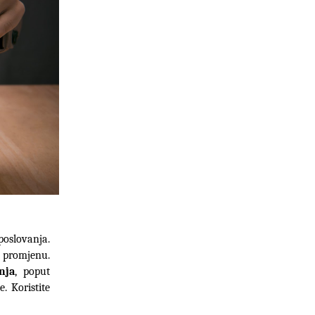
Smanjenje troškova je također ključno za poboljšanje profitabilnosti vašeg poslovanja. 
promjenu. 
nja
, poput 
 Koristite 